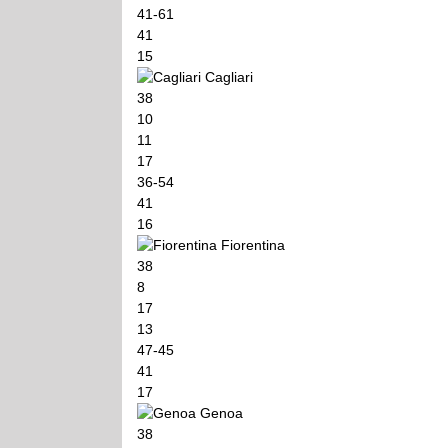
41-61
41
15
Cagliari
38
10
11
17
36-54
41
16
Fiorentina
38
8
17
13
47-45
41
17
Genoa
38