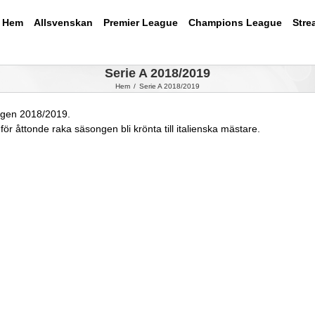
Hem
Allsvenskan
Premier League
Champions League
Stre
Serie A 2018/2019
Hem
/
Serie A 2018/2019
ongen 2018/2019.
r åttonde raka säsongen bli krönta till italienska mästare.