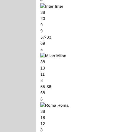
4
Inter
38
20
9
9
57-33
69
5
Milan
38
19
11
8
55-36
68
6
Roma
38
18
12
8