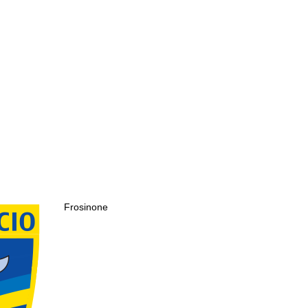
Frosinone