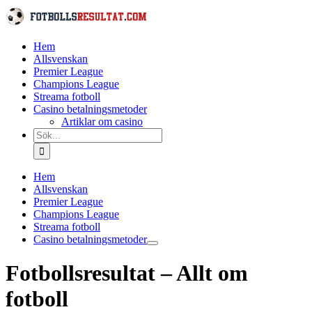
Fortsätt
till
innehållet
Hem
Allsvenskan
Premier League
Champions League
Streama fotboll
Casino betalningsmetoder
Artiklar om casino
Sök
efter:
Hem
Allsvenskan
Premier League
Champions League
Streama fotboll
Casino betalningsmetoder
Fotbollsresultat – Allt om
fotboll