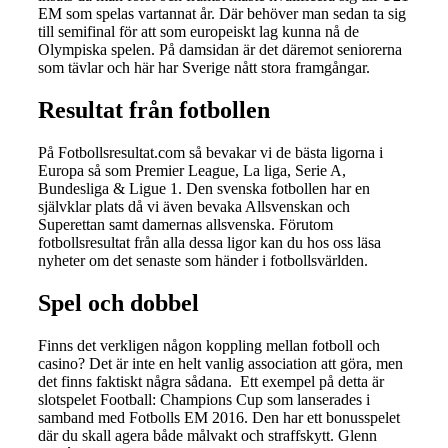
EM som spelas vartannat år. Där behöver man sedan ta sig
till semifinal för att som europeiskt lag kunna nå de
Olympiska spelen. På damsidan är det däremot seniorerna
som tävlar och här har Sverige nått stora framgångar.
Resultat från fotbollen
På Fotbollsresultat.com så bevakar vi de bästa ligorna i
Europa så som Premier League, La liga, Serie A,
Bundesliga & Ligue 1. Den svenska fotbollen har en
självklar plats då vi även bevaka Allsvenskan och
Superettan samt damernas allsvenska. Förutom
fotbollsresultat från alla dessa ligor kan du hos oss läsa
nyheter om det senaste som händer i fotbollsvärlden.
Spel och dobbel
Finns det verkligen någon koppling mellan fotboll och
casino? Det är inte en helt vanlig association att göra, men
det finns faktiskt några sådana. Ett exempel på detta är
slotspelet Football: Champions Cup som lanserades i
samband med Fotbolls EM 2016. Den har ett bonusspelet
där du skall agera både målvakt och straffskytt. Glenn