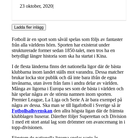
23 oktober, 2020
|
Ladda fler inlägg
Fotboll är en sport som såväl spelas som följs av fantaster
från alla världens hörn. Sporten har existerat under
strukturerade former sedan 1850-talet, men tros ha en
betydligt längre historia som ska ha startat i Kina.
I de flesta länderna finns det nationella ligor där de bästa
klubbarna inom landet ställs mot varandra. Dessa matcher
brukar locka stor publik och då inte bara ifrån de egna
invånarna, utan även från fans i andra delar av världen.
Många av ligorna i Europa ses som de bästa i världen och
här spelar några av de största namnen inom sporten.
Premier League, La Liga och Serie A är bara exempel på
några av dessa. Ska man se till ligafotboll i Sverige så är
Fotbollsallsvenskan
den allra högsta ligan där de främsta
klubblagen huserar. Därefter följer Superettan och Division
1 med ett stort antal lag som drömmer om avancemang in i
topp-divisionen.
Förutom de nationella ligorna spelas varje år