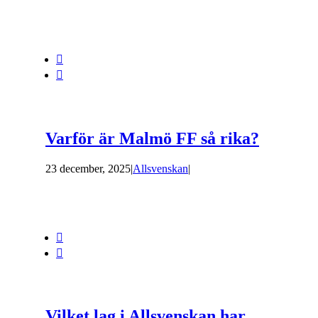


Varför är Malmö FF så rika?
23 december, 2025
|
Allsvenskan
|


Vilket lag i Allsvenskan har