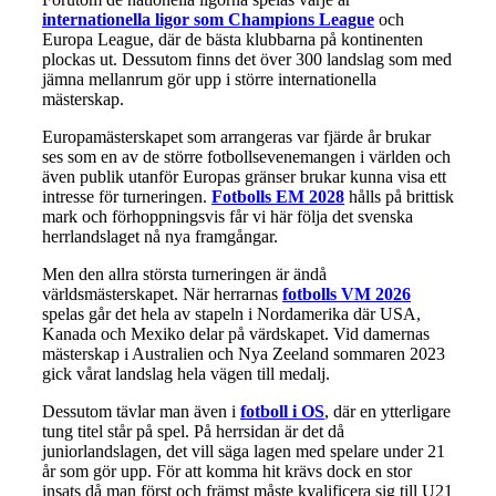
internationella ligor som Champions League
och
Europa League, där de bästa klubbarna på kontinenten
plockas ut. Dessutom finns det över 300 landslag som med
jämna mellanrum gör upp i större internationella
mästerskap.
Europamästerskapet som arrangeras var fjärde år brukar
ses som en av de större fotbollsevenemangen i världen och
även publik utanför Europas gränser brukar kunna visa ett
intresse för turneringen.
Fotbolls EM 2028
hålls på brittisk
mark och förhoppningsvis får vi här följa det svenska
herrlandslaget nå nya framgångar.
Men den allra största turneringen är ändå
världsmästerskapet. När herrarnas
fotbolls VM 2026
spelas går det hela av stapeln i Nordamerika där USA,
Kanada och Mexiko delar på värdskapet. Vid damernas
mästerskap i Australien och Nya Zeeland sommaren 2023
gick vårat landslag hela vägen till medalj.
Dessutom tävlar man även i
fotboll i OS
, där en ytterligare
tung titel står på spel. På herrsidan är det då
juniorlandslagen, det vill säga lagen med spelare under 21
år som gör upp. För att komma hit krävs dock en stor
insats då man först och främst måste kvalificera sig till U21