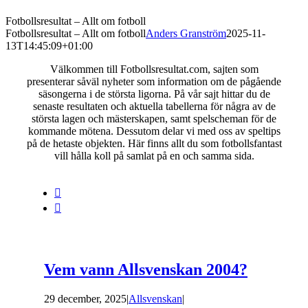
Fotbollsresultat – Allt om fotboll
Fotbollsresultat – Allt om fotboll
Anders Granström
2025-11-
13T14:45:09+01:00
Välkommen till Fotbollsresultat.com, sajten som
presenterar såväl nyheter som information om de pågående
säsongerna i de största ligorna. På vår sajt hittar du de
senaste resultaten och aktuella tabellerna för några av de
största lagen och mästerskapen, samt spelscheman för de
kommande mötena. Dessutom delar vi med oss av speltips
på de hetaste objekten. Här finns allt du som fotbollsfantast
vill hålla koll på samlat på en och samma sida.


Vem vann Allsvenskan 2004?
29 december, 2025
|
Allsvenskan
|