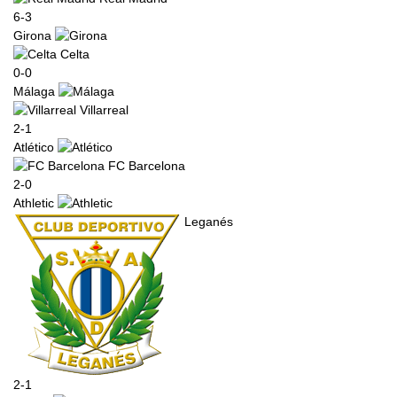
6-3
Girona
Celta
0-0
Málaga
Villarreal
2-1
Atlético
FC Barcelona
2-0
Athletic
Leganés
2-1