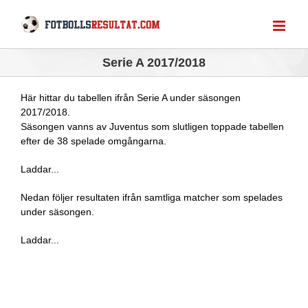
Fortsätt
till
innehållet
Serie A 2017/2018
Här hittar du tabellen ifrån Serie A under säsongen
2017/2018.
Säsongen vanns av Juventus som slutligen toppade tabellen
efter de 38 spelade omgångarna.
Laddar...
Nedan följer resultaten ifrån samtliga matcher som spelades
under säsongen.
Laddar...