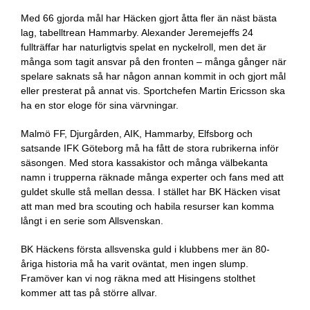
Med 66 gjorda mål har Häcken gjort åtta fler än näst bästa
lag, tabelltrean Hammarby. Alexander Jeremejeffs 24
fullträffar har naturligtvis spelat en nyckelroll, men det är
många som tagit ansvar på den fronten – många gånger när
spelare saknats så har någon annan kommit in och gjort mål
eller presterat på annat vis. Sportchefen Martin Ericsson ska
ha en stor eloge för sina värvningar.
Malmö FF, Djurgården, AIK, Hammarby, Elfsborg och
satsande IFK Göteborg må ha fått de stora rubrikerna inför
säsongen. Med stora kassakistor och många välbekanta
namn i trupperna räknade många experter och fans med att
guldet skulle stå mellan dessa. I stället har BK Häcken visat
att man med bra scouting och habila resurser kan komma
långt i en serie som Allsvenskan.
BK Häckens första allsvenska guld i klubbens mer än 80-
åriga historia må ha varit oväntat, men ingen slump.
Framöver kan vi nog räkna med att Hisingens stolthet
kommer att tas på större allvar.