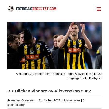
Fortsätt
till
innehållet
Alexander Jeremejeff och BK Häcken toppar Allsvenskan efter 30
omgångar. Foto: Bildbyrån
BK Häcken vinnare av Allsvenskan 2022
Av
Anders Granström
|
31 oktober, 2022
|
Allsvenskan
|
0
kommentarer