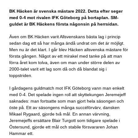
BK Häcken är svenska mästare 2022. Detta efter seger
med 0-4 mot rivalen IFK Göteborg på bortaplan. SM-
guldet är BK Häckens första någonsin på herrsidan.
Även om BK Häcken varit Allsvenskans bästa lag i princip
sedan dag ett så har många ändå undrat om det är möjligt.
Men nu är det klart. I går blev Häcken allsvenska mästare för
första gången. Något av ett mirakel med tanke på att man
förra året kom tolva, även om man under större delen av
2000-talet varit ett lag som då och då blandat sig i
toppstriden.
I gårdagens guldmatch mot IFK Göteborg vann man enkelt
med 0-4. Det spelade ingen roll att skyttekungen Jeremejeff
saknades: man fortsatte som man gjort hela säsongen och
öste på. Ett av säsongens många succéförvärv, dansken
Mikael Rygaard, gjorde två mål. En annan värvning,
Jeremejeffs ersättare Blair Turgott som tidigare spelade i
Östersund, gjorde ett mål och stabile försvararen Johan
Hammar ett.