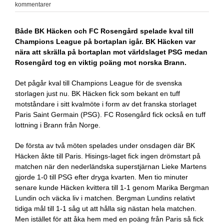
kommentarer
Både BK Häcken och FC Rosengård spelade kval till
Champions League på bortaplan igår. BK Häcken var
nära att skrälla på bortaplan mot världslaget PSG medan
Rosengård tog en viktig poäng mot norska Brann.
Det pågår kval till Champions League för de svenska
storlagen just nu. BK Häcken fick som bekant en tuff
motståndare i sitt kvalmöte i form av det franska storlaget
Paris Saint Germain (PSG). FC Rosengård fick också en tuff
lottning i Brann från Norge.
De första av två möten spelades under onsdagen där BK
Häcken åkte till Paris. Hisings-laget fick ingen drömstart på
matchen när den nederländska superstjärnan Lieke Martens
gjorde 1-0 till PSG efter dryga kvarten. Men tio minuter
senare kunde Häcken kvittera till 1-1 genom Marika Bergman
Lundin och väcka liv i matchen. Bergman Lundins relativt
tidiga mål till 1-1 såg ut att hålla sig nästan hela matchen.
Men istället för att åka hem med en poäng från Paris så fick