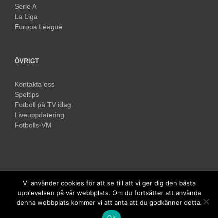
Serie A
La Liga
Europa League
ÖVRIGT
Kontakta oss
Speltips
Fotboll på TV idag
Liveuppdatering
Fotbolls-VM
Vi använder cookies för att se till att vi ger dig den bästa
© 2011-
2026 Fotbollsresultat.com - Alla rättigheter är reserverade |
upplevelsen på vår webbplats. Om du fortsätter att använda
Fotbollsresultat.com är en fristående nyhetssida och har ingen koppling
denna webbplats kommer vi att anta att du godkänner detta.
med FIFA eller Svenska Fotbollsförbundet.
Ok