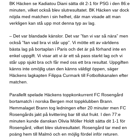
BK Häcken se Kadiatou Diani sätta dit 2-1 för PSG i den 86:e
minuten, vilket också blev slutresultatet. BK Häcken var dock
nöjda med matchen i sin helhet, där man visade att man
verkligen kan stå upp mot denna typ av lag.
– Det var blandade känslor. Det var ”fan vi var så nära” men
också ”fan vad bra vi står upp”. Vi mötte ett av världens
bästa lag på bortaplan i Paris och det är på förhand inte en
enkel uppgift. Vi visar att vi är ett så pass starkt lag och vi
står upp sjukt bra och får med oss ett bra resultat. Uppgiften
känns inte omöjlig utan den känns väldigt öppen, säger
Häckens lagkapten Filippa Curmark till Fotbollskanalen efter
matchen.
Parallellt spelade Häckens toppkonkurrent FC Rosengård
bortamatch i norska Bergen mot toppklubben Brann.
Hemmalaget Brann tog ledningen efter 20 minuter men FC
Rosengårds jakt på kvittering bar till slut frukt. I den 77:e
minuten kunde danskan Olivia Möller Holdt sätta dit 1-1 för
Rosengård, vilket blev slutresultatet. Rosengård tar med en
poäng hem till Malmö och en möjlig fördel inför returen.