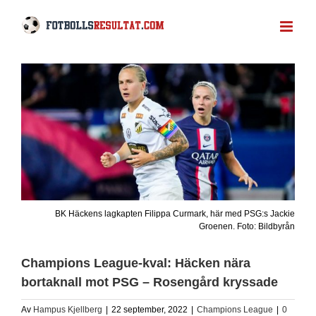
Fortsätt
till
innehållet
BK Häckens lagkapten Filippa Curmark, här med PSG:s Jackie
Groenen. Foto: Bildbyrån
Champions League-kval: Häcken nära
bortaknall mot PSG – Rosengård kryssade
Av
Hampus Kjellberg
|
22 september, 2022
|
Champions League
|
0