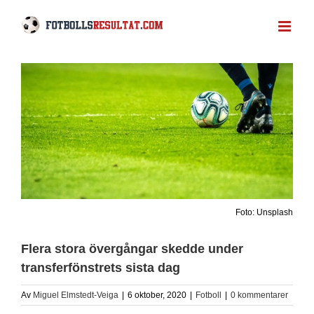
Fortsätt
till
innehållet
Foto: Unsplash
Flera stora övergångar skedde under
transferfönstrets sista dag
Av
Miguel Elmstedt-Veiga
|
6 oktober, 2020
|
Fotboll
|
0 kommentarer