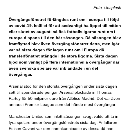
Foto: Unsplash
Övergångsfönstret förlängdes runt om i europa till följd
av covid-19. Istället för att sedvanligt ha öppet till mitten
eller slutet av augusti så fick fotbollsligorna runt om i
europa dispans till den här säsongen. Då säsongen blev
framflyttad blev även övergångsfönstret detta, men igår
var så sista dagen för lagen runt om i Europa då
transferfönstret stängde i de stora ligorna. Sista dagen
bjöd som vanligt på flera internationella övergångar där
även svenska spelare var inblandade i en del
övergångar.
Arsenal stod för den största övergången under sista dagen
sett till spenderade pengar. Arsenal plockade in Thomas
Partey för 50 miljoner euro från Atlético Madrid. Det var även
annars i Premier League som det hände mest övergångar.
Manchester United som inlett säsongen svagt valde att ta in
fyra spelare under övergångsfönstrets sista dag. Anfallaren
Edison Cavani var den namnkunnigaste av dessa då han