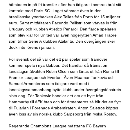
hämtades in på fri transfer efter han tidigare i somras bröt sitt
kontrakt med Paris SG. Laget värvade även in den
brasilianska ytterbacken Alex Tellas från Porto för 15 miljoner
euro. Samt mittfältaren Facundo Pellistri som värvas in från
Uruguay och klubben Atletico Penarol. Den fjärde spelaren
som blev klar för United var även högeryttern Amad Traoré
som tillhör Serie A klubben Atalanta. Den övergången sker
dock inte förens i januari.
För svensk del så var det ett par spelar som framöver
kommer spela i nya klubbar. Det handlar då främst om
landslagsmålvakten Robin Olsen som lånas ut från Roma till
Premier League och Everton. Även Muamar Tankovic och
Samuel Armenteros som tidigare varit med i
landslagssammanhang bytte klubb under övergångsfönstrets
sista dag. För Tankovic handlar det om ett byte från
Hammarby till AEK Aten och för Armenteros så blir det en flytt
till Fujariah i Förenade Arabemiraten. Anton Saletros köptes
även loss av sin norska klubb Sarpsborg från ryska Rostov.
Regerande Champions League mästarna FC Bayern