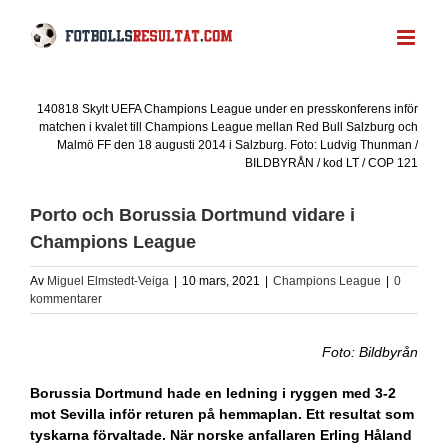
Fortsätt
till
innehållet
140818 Skylt UEFA Champions League under en presskonferens inför
matchen i kvalet till Champions League mellan Red Bull Salzburg och
Malmö FF den 18 augusti 2014 i Salzburg. Foto: Ludvig Thunman /
BILDBYRÅN / kod LT / COP 121
Porto och Borussia Dortmund vidare i
Champions League
Av
Miguel Elmstedt-Veiga
|
10 mars, 2021
|
Champions League
|
0
kommentarer
Foto: Bildbyrån
Borussia Dortmund hade en ledning i ryggen med 3-2
mot Sevilla inför returen på hemmaplan. Ett resultat som
tyskarna förvaltade. När norske anfallaren Erling Håland