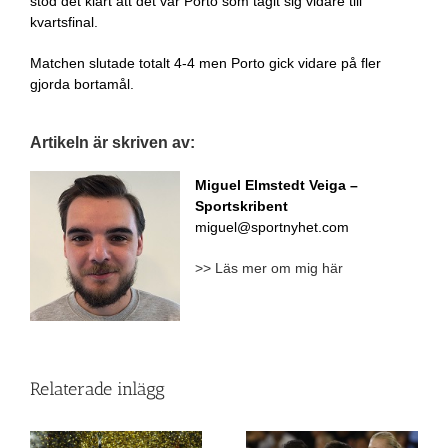
stod det klart att det var Porto som tagit sig vidare till
kvartsfinal.
Matchen slutade totalt 4-4 men Porto gick vidare på fler
gjorda bortamål.
Artikeln är skriven av:
Miguel Elmstedt Veiga
–
Sportskribent
miguel@sportnyhet.com
>> Läs mer om mig här
Relaterade inlägg