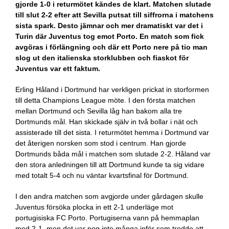
gjorde 1-0 i returmötet kändes de klart. Matchen slutade
till slut 2-2 efter att Sevilla putsat till siffrorna i matchens
sista spark. Desto jämnar och mer dramatiskt var det i
Turin där Juventus tog emot Porto. En match som fick
avgöras i förlängning och där ett Porto nere på tio man
slog ut den italienska storklubben och fiaskot för
Juventus var ett faktum.
Erling Håland i Dortmund har verkligen prickat in storformen
till detta Champions League möte. I den första matchen
mellan Dortmund och Sevilla låg han bakom alla tre
Dortmunds mål. Han skickade själv in två bollar i nät och
assisterade till det sista. I returmötet hemma i Dortmund var
det återigen norsken som stod i centrum. Han gjorde
Dortmunds båda mål i matchen som slutade 2-2. Håland var
den stora anledningen till att Dortmund kunde ta sig vidare
med totalt 5-4 och nu väntar kvartsfinal för Dortmund.
I den andra matchen som avgjorde under gårdagen skulle
Juventus försöka plocka in ett 2-1 underläge mot
portugisiska FC Porto. Portugiserna vann på hemmaplan
med 2-1, men det var nog inte många inför som trodde att