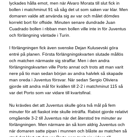
lyckades hålla emot, men när Alvaro Morata till slut fick in
bollen i matchminut 91 så såg det ut som saken var klar. Men
domaren valde att använda sig av var och målet dömdes
korrekt bort för offside. Minuten senare dundrade Juan
Cuadrado bollen i ribban men bollen ville inte in för Juventus
och förlängning väntade i Turin.
I förlängningen fick även svenske Dejan Kulusevski göra
entré på planen. Första förlängningskvarten slutade mållös
och matchen närmaste sig straffar. Men i den andra
förlängningskvarten ville Porto annat och trots att man varit
nere på tio man sedan början av andra halvlek så skapade
man oreda i Juventus försvar. När sedan Sergio Oliviera
gjorde sitt andra mål för kvällen till 2-2 i matchminut 115 så
var det Porto som var vidare till kvartsfinal.
Nu krävdes det att Juventus skulle göra två mål på fem
minuter för att fiaskot inte skulle inträffa. Rabiot gjorde relativt
omgående 3-2 till Juventus när det återstod tre minuter av
förlängningen. Men närmare än så kom aldrig Juventus och
när domaren satte pipan i munnen och blåste av matchen så