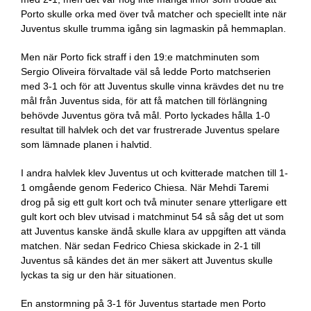
Porto skulle orka med över två matcher och speciellt inte när
Juventus skulle trumma igång sin lagmaskin på hemmaplan.
Men när Porto fick straff i den 19:e matchminuten som
Sergio Oliveira förvaltade väl så ledde Porto matchserien
med 3-1 och för att Juventus skulle vinna krävdes det nu tre
mål från Juventus sida, för att få matchen till förlängning
behövde Juventus göra två mål. Porto lyckades hålla 1-0
resultat till halvlek och det var frustrerade Juventus spelare
som lämnade planen i halvtid.
I andra halvlek klev Juventus ut och kvitterade matchen till 1-
1 omgående genom Federico Chiesa. När Mehdi Taremi
drog på sig ett gult kort och två minuter senare ytterligare ett
gult kort och blev utvisad i matchminut 54 så såg det ut som
att Juventus kanske ändå skulle klara av uppgiften att vända
matchen. När sedan Fedrico Chiesa skickade in 2-1 till
Juventus så kändes det än mer säkert att Juventus skulle
lyckas ta sig ur den här situationen.
En anstormning på 3-1 för Juventus startade men Porto