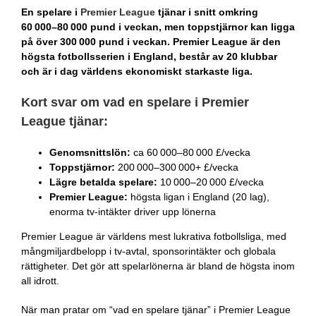
En spelare i
Premier League
tjänar i snitt omkring
60 000–80 000 pund i veckan, men toppstjärnor kan ligga
på över 300 000 pund i veckan. Premier League är den
högsta fotbollsserien i England, består av 20 klubbar
och är i dag världens ekonomiskt starkaste liga.
Kort svar om vad en spelare i Premier
League tjänar:
Genomsnittslön:
ca 60 000–80 000 £/vecka
Toppstjärnor:
200 000–300 000+ £/vecka
Lägre betalda spelare:
10 000–20 000 £/vecka
Premier League:
högsta ligan i England (20 lag),
enorma tv-intäkter driver upp lönerna
Premier League är världens mest lukrativa fotbollsliga, med
mångmiljardbelopp i tv-avtal, sponsorintäkter och globala
rättigheter. Det gör att spelarlönerna är bland de högsta inom
all idrott.
När man pratar om “vad en spelare tjänar” i Premier League