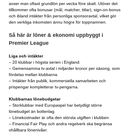
avser man oftast grundlön per vecka före skatt. Utöver det
tillkommer ofta bonusar (mål, matcher, titlar), sign-on-bonus
och ibland intäkter från personliga sponsoravtal, vilket gör
den verkliga inkomsten ännu högre för toppnamnen.
Så här är löner & ekonomi uppbyggt i
Premier League
Liga och intäkter
– 20 klubbar i högsta serien i England.
– Gemensamma tv-avtal i miljarder kronor per säsong, som
fördelas mellan klubbarna.
– Intäkter från publik, kommersiella samarbeten och
prispengar kompletterar tv-pengarna.
Klubbarnas lönebudgetar
– Storklubbar med Europaspel har betydligt större
lönebudget än bottenlag.
– Lönekostnader är ofta den största utgiften i klubben.
– Financial Fair Play och andra regelverk ska begränsa
ohållbara lönenivåer.