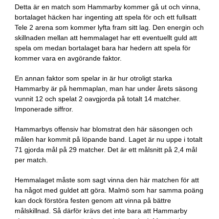
Detta är en match som Hammarby kommer gå ut och vinna,
bortalaget häcken har ingenting att spela för och ett fullsatt
Tele 2 arena som kommer lyfta fram sitt lag. Den energin och
skillnaden mellan att hemmalaget har ett eventuellt guld att
spela om medan bortalaget bara har hedern att spela för
kommer vara en avgörande faktor.
En annan faktor som spelar in är hur otroligt starka
Hammarby är på hemmaplan, man har under årets säsong
vunnit 12 och spelat 2 oavgjorda på totalt 14 matcher.
Imponerade siffror.
Hammarbys offensiv har blomstrat den här säsongen och
målen har kommit på löpande band. Laget är nu uppe i totalt
71 gjorda mål på 29 matcher. Det är ett målsnitt på 2,4 mål
per match.
Hemmalaget måste som sagt vinna den här matchen för att
ha något med guldet att göra. Malmö som har samma poäng
kan dock förstöra festen genom att vinna på bättre
målskillnad. Så därför krävs det inte bara att Hammarby